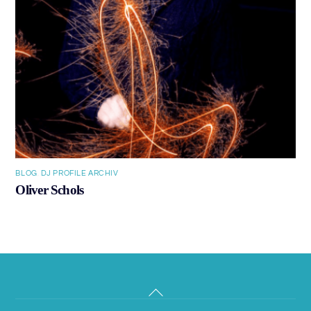
BLOG
,
DJ PROFILE ARCHIV
Oliver Schols
Back
To