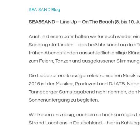
Blog
SEA SAND
SEA&SAND – Line Up – On The Beach (8. bis 10.
Ju
Auch in diesem Jahr halten wir für euch wieder e
Sonntag stattfinden – das heißt ihr könnt an dre
frühen Abendstunden ausschließlich chillige Klä
zum Feiern, Tanzen und ausgelassener Stimmung 
Die Liebe zur erstklassigen elektronischen Musi
2016 ist der Musiker, Produzent und DJ ATB. Neb
Tanneberger Samstagabend nicht nehmen, den Küh
Sonnenuntergang zu begleiten.
Wir freuen uns riesig, euch ein so hochkarätige
Strand Locations in Deutschland – hier in Kühlungs