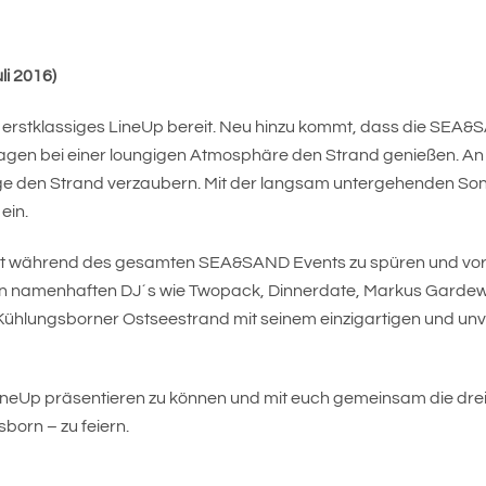
li 2016)
in erstklassiges LineUp bereit. Neu hinzu kommt, dass die SEA
i Tagen bei einer loungigen Atmosphäre den Strand genießen. An
nge den Strand verzaubern. Mit der langsam untergehenden So
ein.
k ist während des gesamten SEA&SAND Events zu spüren und vo
en namenhaften DJ´s wie Twopack, Dinnerdate, Markus Gardewe
lungsborner Ostseestrand mit seinem einzigartigen und unver
s LineUp präsentieren zu können und mit euch gemeinsam die d
born – zu feiern.