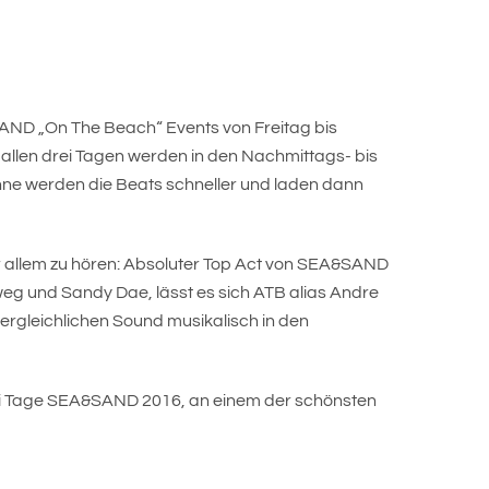
&SAND „On The Beach“ Events von Freitag bis
 allen drei Tagen werden in den Nachmittags- bis
nne werden die Beats schneller und laden dann
r allem zu hören: Absoluter Top Act von SEA&SAND
g und Sandy Dae, lässt es sich ATB alias Andre
gleichlichen Sound musikalisch in den
rei Tage SEA&SAND 2016, an einem der schönsten